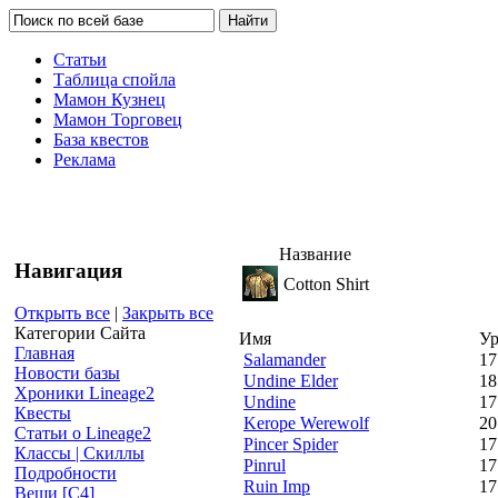
Статьи
Таблица спойла
Мамон Кузнец
Мамон Торговец
База квестов
Реклама
Название
Навигация
Cotton Shirt
Открыть все
|
Закрыть все
Категории Сайта
Имя
Ур
Главная
Salamander
17
Новости базы
Undine Elder
18
Хроники Lineage2
Undine
17
Квесты
Kerope Werewolf
20
Статьи о Lineage2
Pincer Spider
17
Классы | Скиллы
Pinrul
17
Подробности
Ruin Imp
17
Вещи [С4]