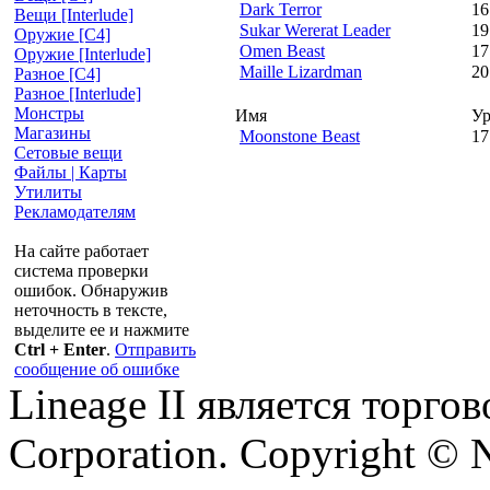
Dark Terror
16
Вещи [Interlude]
Sukar Wererat Leader
19
Оружие [С4]
Omen Beast
17
Оружие [Interlude]
Maille Lizardman
20
Разное [C4]
Разное [Interlude]
Монстры
Имя
Ур
Магазины
Moonstone Beast
17
Сетовые вещи
Файлы | Карты
Утилиты
Рекламодателям
На сайте работает
система проверки
ошибок. Обнаружив
неточность в тексте,
выделите ее и нажмите
Ctrl + Enter
.
Отправить
сообщение об ошибке
Lineage II является торг
Corporation. Copyright © 