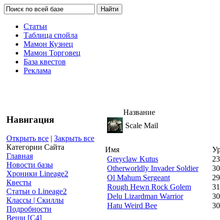
Статьи
Таблица спойла
Мамон Кузнец
Мамон Торговец
База квестов
Реклама
Название
Навигация
Scale Mail
Открыть все
|
Закрыть все
Категории Сайта
Имя
У
Главная
Greyclaw Kutus
23
Новости базы
Otherworldly Invader Soldier
30
Хроники Lineage2
Ol Mahum Sergeant
29
Квесты
Rough Hewn Rock Golem
31
Статьи о Lineage2
Delu Lizardman Warrior
30
Классы | Скиллы
Hatu Weird Bee
30
Подробности
Вещи [С4]