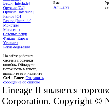
Имя
Ур
Вещи [Interlude]
Ant Larva
29
Оружие [С4]
Оружие [Interlude]
Разное [C4]
Разное [Interlude]
Монстры
Магазины
Сетовые вещи
Файлы | Карты
Утилиты
Рекламодателям
На сайте работает
система проверки
ошибок. Обнаружив
неточность в тексте,
выделите ее и нажмите
Ctrl + Enter
.
Отправить
сообщение об ошибке
Lineage II является торг
Corporation. Copyright © 