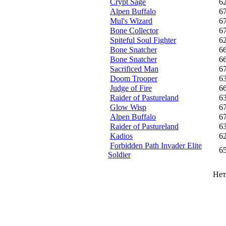
Crypt Sage
6
Alpen Buffalo
6
Mul's Wizard
6
Bone Collector
6
Spiteful Soul Fighter
6
Bone Snatcher
6
Bone Snatcher
6
Sacrificed Man
6
Doom Trooper
6
Judge of Fire
6
Raider of Pastureland
6
Glow Wisp
6
Alpen Buffalo
6
Raider of Pastureland
6
Kadios
6
Forbidden Path Invader Elite
6
Soldier
Нет