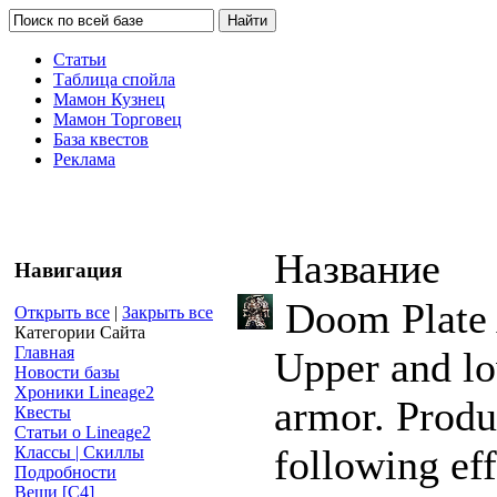
Статьи
Таблица спойла
Мамон Кузнец
Мамон Торговец
База квестов
Реклама
Название
Навигация
Doom Plate
Открыть все
|
Закрыть все
Категории Сайта
Главная
Upper and l
Новости базы
Хроники Lineage2
armor. Produ
Квесты
Статьи о Lineage2
following ef
Классы | Скиллы
Подробности
Вещи [С4]