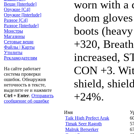
worn with a
Вещи [Interlude]
Оружие [С4]
doom gloves
Оружие [Interlude]
Разное [C4]
Разное [Interlude]
boots (heavy
Монстры
Магазины
+320, Breat
Сетовые вещи
Файлы | Карты
Утилиты
increased, S
Рекламодателям
CON +3. Wit
На сайте работает
система проверки
ошибок. Обнаружив
shield, shiel
неточность в тексте,
выделите ее и нажмите
+24%.
Ctrl + Enter
.
Отправить
сообщение об ошибке
Имя
У
Taik High Prefect Arak
6
Timak Seer Ragoth
5
Malruk Berserker
6