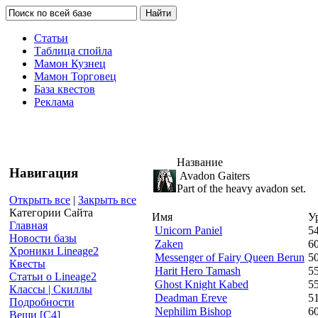
Статьи
Таблица спойла
Мамон Кузнец
Мамон Торговец
База квестов
Реклама
Название
Навигация
Avadon Gaiters
Part of the heavy avadon set.
Открыть все
|
Закрыть все
Категории Сайта
Имя
У
Главная
Unicorn Paniel
5
Новости базы
Zaken
6
Хроники Lineage2
Messenger of Fairy Queen Berun
5
Квесты
Harit Hero Tamash
5
Статьи о Lineage2
Ghost Knight Kabed
5
Классы | Скиллы
Deadman Ereve
5
Подробности
Nephilim Bishop
6
Вещи [С4]