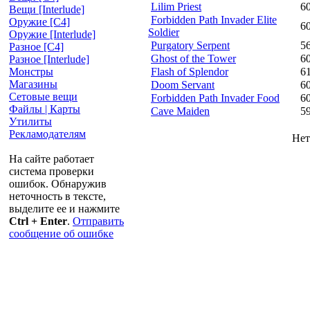
Lilim Priest
6
Вещи [Interlude]
Forbidden Path Invader Elite
Оружие [С4]
6
Soldier
Оружие [Interlude]
Purgatory Serpent
5
Разное [C4]
Ghost of the Tower
6
Разное [Interlude]
Flash of Splendor
6
Монстры
Магазины
Doom Servant
6
Сетовые вещи
Forbidden Path Invader Food
6
Файлы | Карты
Cave Maiden
5
Утилиты
Рекламодателям
Нет
На сайте работает
система проверки
ошибок. Обнаружив
неточность в тексте,
выделите ее и нажмите
Ctrl + Enter
.
Отправить
сообщение об ошибке