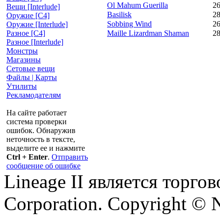
Ol Mahum Guerilla
2
Вещи [Interlude]
Basilisk
2
Оружие [С4]
Sobbing Wind
2
Оружие [Interlude]
Maille Lizardman Shaman
2
Разное [C4]
Разное [Interlude]
Монстры
Магазины
Сетовые вещи
Файлы | Карты
Утилиты
Рекламодателям
На сайте работает
система проверки
ошибок. Обнаружив
неточность в тексте,
выделите ее и нажмите
Ctrl + Enter
.
Отправить
сообщение об ошибке
Lineage II является торг
Corporation. Copyright © 