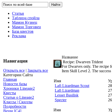
Статьи
Таблица спойла
Мамон Кузнец
Мамон Торговец
База квестов
Реклама
Название
Навигация
Recipe: Dwarven Trident
For Dwarves only. The recipe f
Открыть все
|
Закрыть все
Item Skill Level 2. The success
Категории Сайта
Главная
Имя
У
Новости базы
Lafi Lizardman Scout
28
Хроники Lineage2
Lafi Lizardman
27
Квесты
Lesser Basilisk
27
Статьи о Lineage2
Specter
26
Классы | Скиллы
Подробности
Имя
У
Вещи [С4]