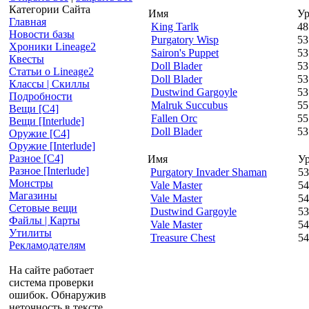
Категории Сайта
Имя
Ур
Главная
King Tarlk
48
Новости базы
Purgatory Wisp
53
Хроники Lineage2
Sairon's Puppet
53
Квесты
Doll Blader
53
Статьи о Lineage2
Doll Blader
53
Классы | Скиллы
Dustwind Gargoyle
53
Подробности
Malruk Succubus
55
Вещи [С4]
Fallen Orc
55
Вещи [Interlude]
Doll Blader
53
Оружие [С4]
Оружие [Interlude]
Разное [C4]
Имя
У
Разное [Interlude]
Purgatory Invader Shaman
53
Монстры
Vale Master
54
Магазины
Vale Master
54
Сетовые вещи
Dustwind Gargoyle
53
Файлы | Карты
Vale Master
54
Утилиты
Treasure Chest
54
Рекламодателям
На сайте работает
система проверки
ошибок. Обнаружив
неточность в тексте,