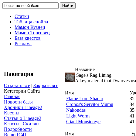
Статьи
Таблица спойла
Мамон Кузнец
Мамон Торговец
База квестов
Реклама
Название
Навигация
Sage's Rag Lining
A key material that Dwarves use
Открыть все
|
Закрыть все
Категории Сайта
Имя
Ур
Главная
Flame Lord Shadar
35
Новости базы
Cronos's Servitor Mumu
34
Хроники Lineage2
Nakondas
35
Квесты
Light Worm
41
Статьи о Lineage2
Giant Monstereye
41
Классы | Скиллы
Подробности
Имя
У
Вещи [С4]