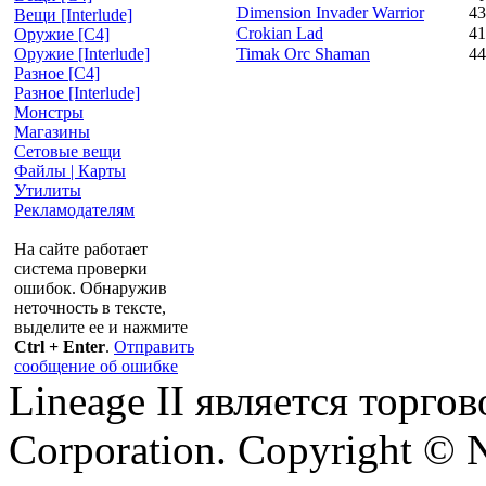
Dimension Invader Warrior
43
Вещи [Interlude]
Crokian Lad
41
Оружие [С4]
Timak Orc Shaman
44
Оружие [Interlude]
Разное [C4]
Разное [Interlude]
Монстры
Магазины
Сетовые вещи
Файлы | Карты
Утилиты
Рекламодателям
На сайте работает
система проверки
ошибок. Обнаружив
неточность в тексте,
выделите ее и нажмите
Ctrl + Enter
.
Отправить
сообщение об ошибке
Lineage II является торг
Corporation. Copyright © 