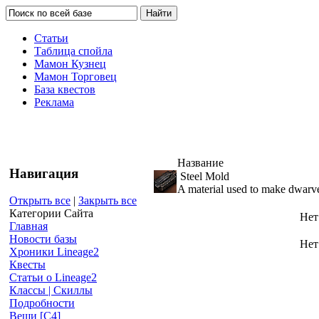
Статьи
Таблица спойла
Мамон Кузнец
Мамон Торговец
База квестов
Реклама
Название
Навигация
Steel Mold
A material used to make dwarve
Открыть все
|
Закрыть все
Категории Сайта
Нет
Главная
Новости базы
Нет
Хроники Lineage2
Квесты
Статьи о Lineage2
Классы | Скиллы
Подробности
Вещи [С4]