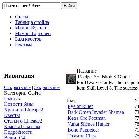
Статьи
Таблица спойла
Мамон Кузнец
Мамон Торговец
База квестов
Реклама
Название
Навигация
Recipe: Soulshot: S Grade
For Dwarves only. The recipe f
Открыть все
|
Закрыть все
Item Skill Level 8. The success
Категории Сайта
Главная
Имя
У
Новости базы
Eye of Ruler
7
Хроники Lineage2
Dark Omen Invader Shaman
7
Квесты
Ketra Orc Footman
7
Статьи о Lineage2
Varka Silenos Hunter
7
Классы | Скиллы
Bone Puppeteer
7
Подробности
Treasure Chest
7
Вещи [С4]