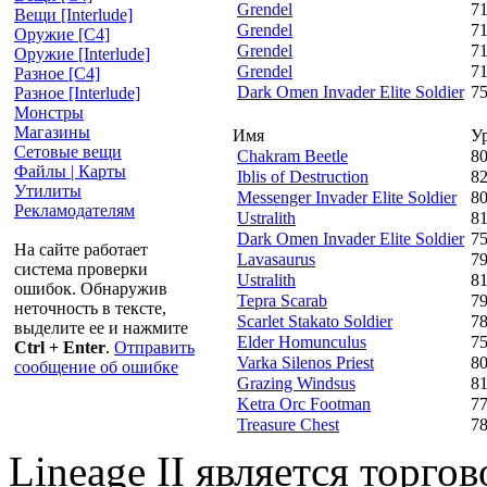
Grendel
7
Вещи [Interlude]
Grendel
7
Оружие [С4]
Grendel
7
Оружие [Interlude]
Grendel
7
Разное [C4]
Dark Omen Invader Elite Soldier
7
Разное [Interlude]
Монстры
Магазины
Имя
У
Сетовые вещи
Chakram Beetle
8
Файлы | Карты
Iblis of Destruction
8
Утилиты
Messenger Invader Elite Soldier
8
Рекламодателям
Ustralith
8
Dark Omen Invader Elite Soldier
7
На сайте работает
Lavasaurus
7
система проверки
Ustralith
8
ошибок. Обнаружив
Tepra Scarab
7
неточность в тексте,
Scarlet Stakato Soldier
7
выделите ее и нажмите
Elder Homunculus
7
Ctrl + Enter
.
Отправить
Varka Silenos Priest
8
сообщение об ошибке
Grazing Windsus
8
Ketra Orc Footman
7
Treasure Chest
7
Lineage II является торг