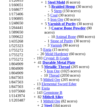
1/120955
+ 1
Steel Mold
(6 всего)
1/160651
+ 5
Braided Hemp
(30 всего)
1/168677
- 5
Stem
(150 всего)
1/173406
- 5
Coal
(30 всего)
1/190895
- 5
Iron Ore
(30 всего)
1/248650
+ 5
Varnish of Purity
(30 всего)
1/264441
+ 3
Coarse Bone Powder
(90
1/389650
всего)
1/399622
- 10
Animal Bone
(900 всего)
- 1
Stone of Purity
(30 всего)
1/435268
- 3
Varnish
(90 всего)
1/525323
- 5
Enria
(15 всего)
1/755272
- 20
Mold Hardener
(60 всего)
1/755272
- 193
Crystal: B Grade
1/755272
+ 41
Durable Metal Plate
1/804909
+ 5
Metallic Thread
(205 всего)
1/804909
- 5
Iron Ore
(1025 всего)
1/804909
- 10
Thread
(2050 всего)
1/847503
- 5
Mithril Ore
(205 всего)
1/847503
- 13
Elemental Sword Edge
1/847503
- 41
Enria
1/1075060
- 143
Gemstone B
1/1143974
+ 82
Mithril Alloy
1/1203487
- 1
Mithril Ore
(82 всего)
+ 2
Steel
(164 всего)