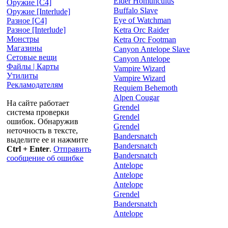
Elder Homunculus
Оружие [С4]
Buffalo Slave
Оружие [Interlude]
Eye of Watchman
Разное [C4]
Ketra Orc Raider
Разное [Interlude]
Монстры
Ketra Orc Footman
Магазины
Canyon Antelope Slave
Сетовые вещи
Canyon Antelope
Файлы | Карты
Vampire Wizard
Утилиты
Vampire Wizard
Рекламодателям
Requiem Behemoth
Alpen Cougar
На сайте работает
Grendel
система проверки
Grendel
ошибок. Обнаружив
Grendel
неточность в тексте,
Bandersnatch
выделите ее и нажмите
Bandersnatch
Ctrl + Enter
.
Отправить
Bandersnatch
сообщение об ошибке
Antelope
Antelope
Antelope
Grendel
Bandersnatch
Antelope