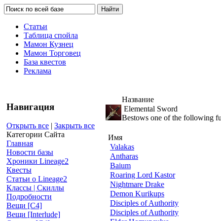
Статьи
Таблица спойла
Мамон Кузнец
Мамон Торговец
База квестов
Реклама
Название
Навигация
Elemental Sword
Bestows one of the following 
Открыть все
|
Закрыть все
Категории Сайта
Имя
Главная
Valakas
Новости базы
Antharas
Хроники Lineage2
Baium
Квесты
Roaring Lord Kastor
Статьи о Lineage2
Nightmare Drake
Классы | Скиллы
Demon Kurikups
Подробности
Disciples of Authority
Вещи [С4]
Disciples of Authority
Вещи [Interlude]