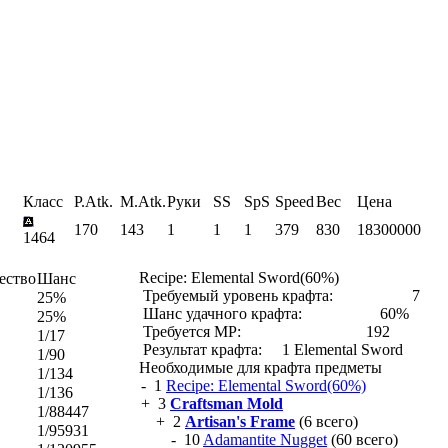
Класс
P.Atk.
M.Atk.
Руки
SS
SpS
Speed
Вес
Цена
170
143
1
1
1
379
830
18300000
1464
Recipe: Elemental Sword(60%)
ество
Шанс
Требуемый уровень крафта:
7
25%
Шанс удачного крафта:
60%
25%
Требуется MP:
192
1/17
Результат крафта:
1 Elemental Sword
1/90
Необходимые для крафта предметы
1/134
- 1
Recipe: Elemental Sword(60%)
1/136
+ 3
Craftsman Mold
1/88447
+ 2
Artisan's Frame
(6 всего)
1/95931
- 10
Adamantite Nugget
(60 всего)