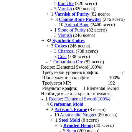
- 5
Iron Ore
(820 всего)
- 5
Varnish
(820 всего)
+ 1
Varnish of Purity
(82 всего)
+ 3
Coarse Bone Powder
(246 всего)
- 10
Animal Bone
(2460 всего)
- 1
Stone of Purity
(82 всего)
- 3
Varnish
(246 всего)
+ 82
Synthetic Cokes
+ 3
Cokes
(246 всего)
- 3
Charcoal
(738 всего)
- 3
Coal
(738 всего)
- 1
Oriharukon Ore
(82 всего)
Recipe: Elemental Sword(100%)
Требуемый уровень крафта:
7
Шанс удачного крафта:
100%
Требуется MP:
192
Результат крафта:
1 Elemental Sword
Необходимые для крафта предметы
- 1
Recipe: Elemental Sword(100%)
+ 4
Craftsman Mold
+ 2
Artisan's Frame
(8 всего)
- 10
Adamantite Nugget
(80 всего)
+ 1
Steel Mold
(8 всего)
+ 5
Braided Hemp
(40 всего)
- 5
Stem
(200 всего)