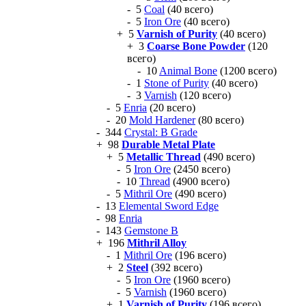
- 5
Coal
(40 всего)
- 5
Iron Ore
(40 всего)
+ 5
Varnish of Purity
(40 всего)
+ 3
Coarse Bone Powder
(120
всего)
- 10
Animal Bone
(1200 всего)
- 1
Stone of Purity
(40 всего)
- 3
Varnish
(120 всего)
- 5
Enria
(20 всего)
- 20
Mold Hardener
(80 всего)
- 344
Crystal: B Grade
+ 98
Durable Metal Plate
+ 5
Metallic Thread
(490 всего)
- 5
Iron Ore
(2450 всего)
- 10
Thread
(4900 всего)
- 5
Mithril Ore
(490 всего)
- 13
Elemental Sword Edge
- 98
Enria
- 143
Gemstone B
+ 196
Mithril Alloy
- 1
Mithril Ore
(196 всего)
+ 2
Steel
(392 всего)
- 5
Iron Ore
(1960 всего)
- 5
Varnish
(1960 всего)
+ 1
Varnish of Purity
(196 всего)