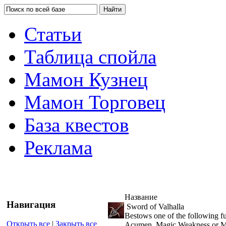
Статьи
Таблица спойла
Мамон Кузнец
Мамон Торговец
База квестов
Реклама
Название
Навигация
Sword of Valhalla
Bestows one of the following fu
Открыть все
|
Закрыть все
Acumen, Magic Weakness or M