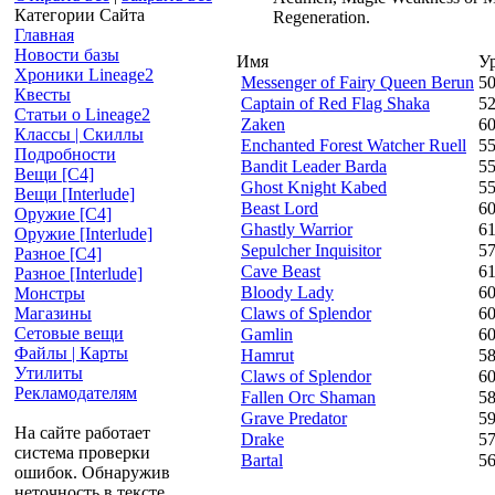
Категории Сайта
Regeneration.
Главная
Новости базы
Имя
У
Хроники Lineage2
Messenger of Fairy Queen Berun
5
Квесты
Captain of Red Flag Shaka
5
Статьи о Lineage2
Zaken
6
Классы | Скиллы
Enchanted Forest Watcher Ruell
5
Подробности
Bandit Leader Barda
5
Вещи [С4]
Ghost Knight Kabed
5
Вещи [Interlude]
Beast Lord
6
Оружие [С4]
Ghastly Warrior
6
Оружие [Interlude]
Sepulcher Inquisitor
5
Разное [C4]
Cave Beast
6
Разное [Interlude]
Bloody Lady
6
Монстры
Claws of Splendor
6
Магазины
Сетовые вещи
Gamlin
6
Файлы | Карты
Hamrut
5
Утилиты
Claws of Splendor
6
Рекламодателям
Fallen Orc Shaman
5
Grave Predator
5
На сайте работает
Drake
5
система проверки
Bartal
5
ошибок. Обнаружив
неточность в тексте,